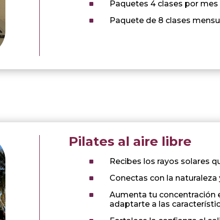
^
Paquetes 4 clases por mes
^
Paquete de 8 clases mensu
Pilates al aire libre
^
Recibes los rayos solares q
^
Conectas con la naturaleza y
^
Aumenta tu concentración en
adaptarte a las característi