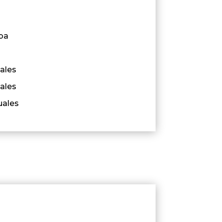
eba
ales
ales
uales