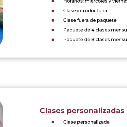
^
Horarios: miércoles y viernes
^
Clase introductoria
^
Clase fuera de paquete
^
Paquete de 4 clases mensu
^
Paquete de 8 clases mensu
Clases personalizadas
^
Clase personalizada