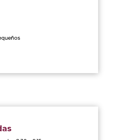
pequeños
das